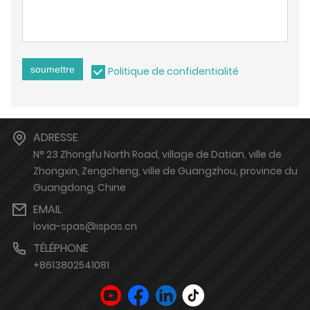
soumettre
Politique de confidentialité
ADRESSE
N° 23 Zhongfu North Road, village de Datian, ville de
Zhongxin, Zengcheng, ville de Guangzhou, province du
Guangdong, Chine
EMAIL
lovia-spas@ispas.cn
TÉLÉPHONE
+8613802541081