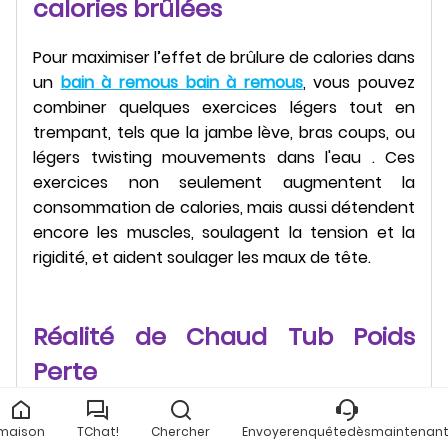
calories brûlées
Pour maximiser l’effet de brûlure de calories dans
un
bain à remous bain à remous
, vous pouvez
combiner quelques exercices légers tout en
trempant, tels que la jambe lève, bras coups, ou
légers twisting mouvements dans l'eau . Ces
exercices non seulement augmentent la
consommation de calories, mais aussi détendent
encore les muscles, soulagent la tension et la
rigidité, et aident soulager les maux de tête.
Réalité de Chaud Tub Poids
Perte
Bien que les bains à remous puissent aider à
maison
TChat!
Chercher
Envoyerenquêtedèsmaintenant
brûler des calories, ils ne sont pas un substitut à